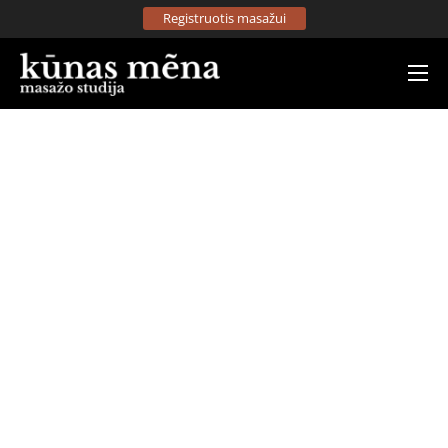
Registruotis masažui
Apie mus
Paslaugos
Kainynas
Kontaktai