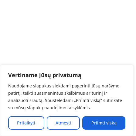
Vertiname jūsų privatumą
Naudojame slapukus siekdami pagerinti jūsų naršymo
patirtį, teikti suasmenintus skelbimus ar turinį ir
analizuoti srautą. Spustelėdami „Priimti viską“ sutinkate
su mūsų slapukų naudojimo taisyklėmis.
Pritaikyti
Atmesti
Priimti viską